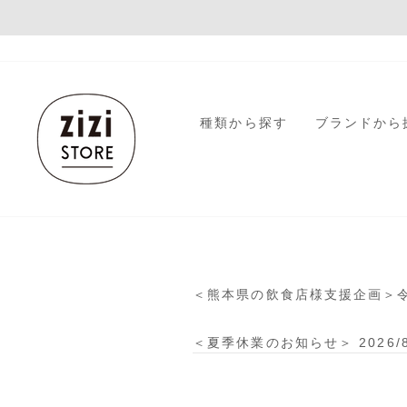
コ
ン
テ
ン
ツ
zizi
に
種類から探す
ブランドから
進
STORE
む
＜熊本県の飲食店様支援企画＞
＜夏季休業のお知らせ＞ 2026