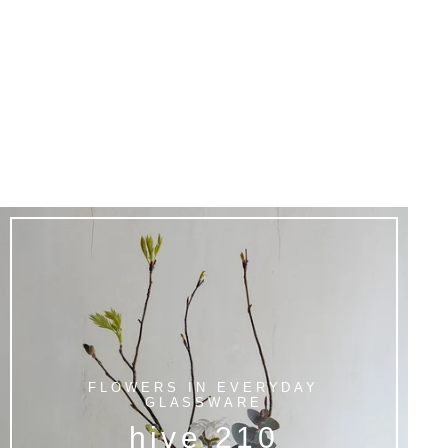
FLOWERS IN EVERYDAY
GLASSWARE
hive 210