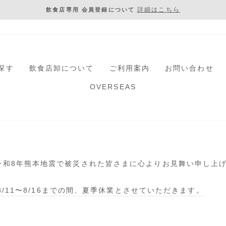
詳細はこちら
飲食店専用 会員登録について
ス
ラ
イ
ド
シ
探す
飲食店卸について
ご利用案内
お問い合わせ
ョ
OVERSEAS
ー
を
一
時
停
止
し
令和8年熊本地震で被災された皆さまに心よりお見舞い申し上
ま
す
/8/11〜8/16までの間、夏季休業とさせていただきます。